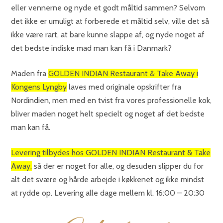
eller vennerne og nyde et godt måltid sammen? Selvom
det ikke er umuligt at forberede et måltid selv, ville det så
ikke være rart, at bare kunne slappe af, og nyde noget af
det bedste indiske mad man kan få i Danmark?
Maden fra
GOLDEN INDIAN Restaurant & Take Away i
Kongens Lyngby
laves med originale opskrifter fra
Nordindien, men med en tvist fra vores professionelle kok,
bliver maden noget helt specielt og noget af det bedste
man kan få.
Levering tilbydes hos GOLDEN INDIAN Restaurant & Take
Away,
så der er noget for alle, og desuden slipper du for
alt det svære og hårde arbejde i køkkenet og ikke mindst
at rydde op. Levering alle dage mellem kl. 16:00 – 20:30