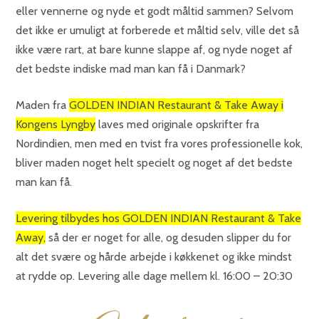
eller vennerne og nyde et godt måltid sammen? Selvom
det ikke er umuligt at forberede et måltid selv, ville det så
ikke være rart, at bare kunne slappe af, og nyde noget af
det bedste indiske mad man kan få i Danmark?
Maden fra
GOLDEN INDIAN Restaurant & Take Away i
Kongens Lyngby
laves med originale opskrifter fra
Nordindien, men med en tvist fra vores professionelle kok,
bliver maden noget helt specielt og noget af det bedste
man kan få.
Levering tilbydes hos GOLDEN INDIAN Restaurant & Take
Away,
så der er noget for alle, og desuden slipper du for
alt det svære og hårde arbejde i køkkenet og ikke mindst
at rydde op. Levering alle dage mellem kl. 16:00 – 20:30